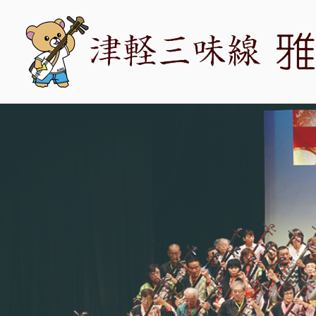
内
容
を
ス
キ
ッ
プ